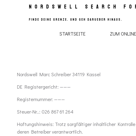
Zum
NORDSWELL SEARCH FO
Inhalt
springen
Finde deine Grenze. Und geh darUeber hinaus.
STARTSEITE
ZUM ONLINE
Nordswell Marc Schreiber 34119 Kassel
DE Registergericht: ———
Registernummer: ———
Steuer-Nr..: 026 867 61 264
Haftungshinweis: Trotz sorgfältiger inhaltlicher Kontroll
deren Betreiber verantwortlich.